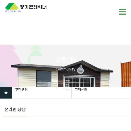
Warning
: mysql_fetch_array(): supplied argument is not a valid
MySQL result resource in
/home/gunggictr/gungboard/view.php
on line
19
고객센터
Community
고객센터
고객센터
온라인 상담