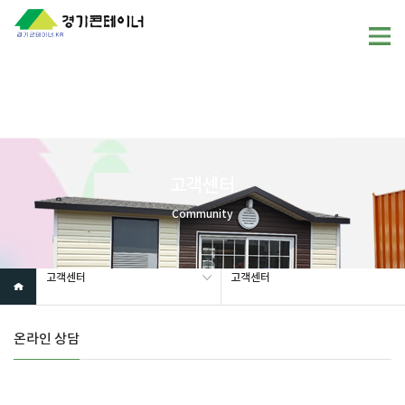
Warning
: mysql_fetch_array(): supplied argument is not a valid
MySQL result resource in
/home/gunggictr/gungboard/view.php
on line
19
고객센터
Community
고객센터
고객센터
온라인 상담