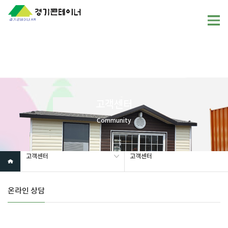
Warning
: mysql_fetch_array(): supplied argument is not a valid
MySQL result resource in
/home/gunggictr/gungboard/view.php
on line
19
고객센터
Community
고객센터
고객센터
온라인 상담