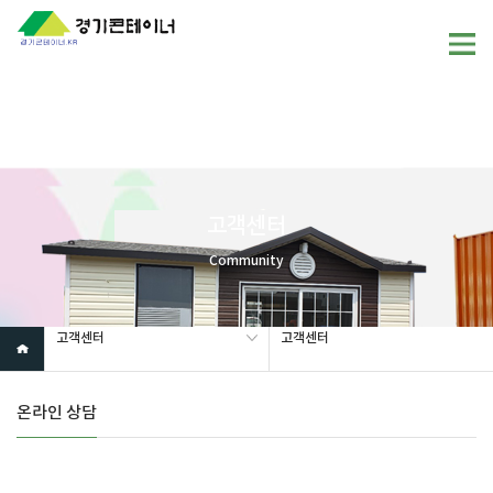
Warning
: mysql_fetch_array(): supplied argument is not a valid
MySQL result resource in
/home/gunggictr/gungboard/view.php
on line
19
고객센터
Community
고객센터
고객센터
온라인 상담