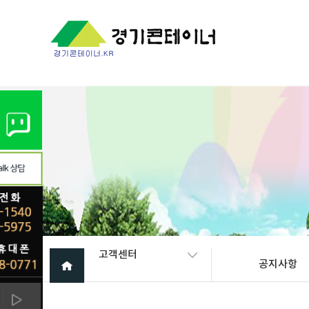
Warning
: mysql_fetch_array(): supplied argument is not a valid My
고객센터
공지사항