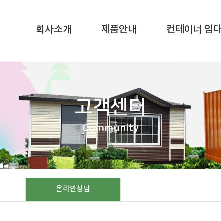
SQL result resource in
/home/gunggictr/gungboard/view.php
on li
회사소개
제품안내
컨테이너 임
고객센터
Community
온라인상담