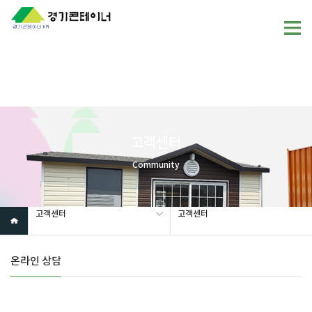
Warning
: mysql_fetch_array(): supplied argument is not a valid
MySQL result resource in
/home/gunggictr/gungboard/view.php
on line
19
고객센터
Community
고객센터
고객센터
온라인 상담