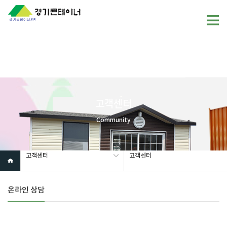
Warning
: mysql_fetch_array(): supplied argument is not a valid
MySQL result resource in
/home/gunggictr/gungboard/view.php
on line
19
고객센터
Community
고객센터
고객센터
온라인 상담