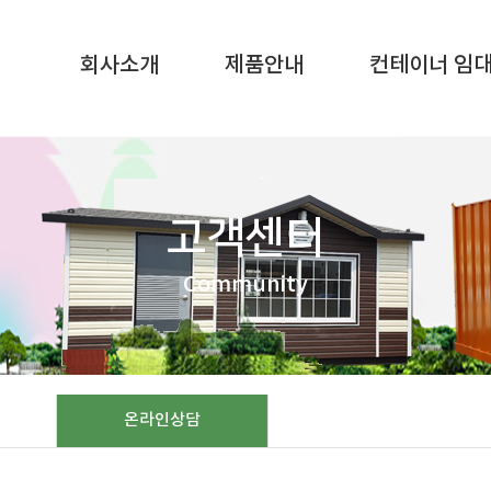
SQL result resource in
/home/gunggictr/gungboard/view.php
on li
회사소개
제품안내
컨테이너 임
고객센터
Community
온라인상담