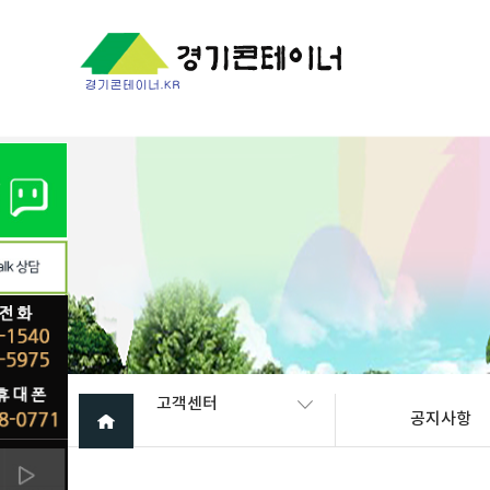
Warning
: mysql_fetch_array(): supplied argument is not a valid My
고객센터
공지사항